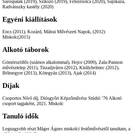
Sárospatak (2019), Szikszó (2019), Felsőzsolca (2020), Sajókaza,
Radvánszky kastély (2020)
Egyéni kiállítások
Encs (2011), Kozárd, Mátrai Művészeti Napok, (2012)
Miskolc(2015)
Alkotó táborok
Gömörszöllős (számos alkalommal), Hejce (2009), Zala-Pannon
művésztelep 2011), Tiszaújváros (2012), Királyhelmec (2012),
Bélmegyer (2013), Kötegyán (2013), Ajak (2014)
Díjak
Csoportos Nívó díj, Diósgyőri Képzőművész Stúdió ’76 Alkotó
csoport tagjaként, 2021. Miskolc
Tanuló idők
Legnagyobb részt Máger Ágnes miskolci festőművésztől tanultam, a