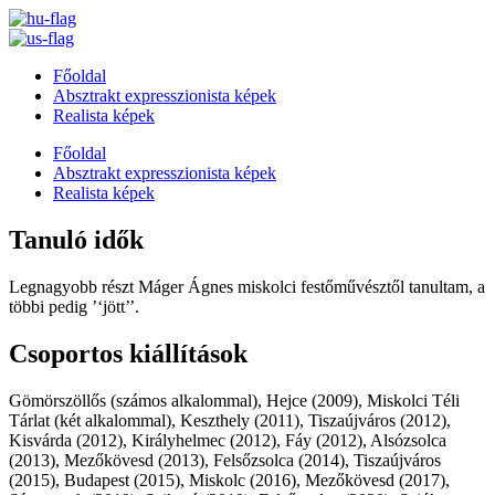
Főoldal
Absztrakt expresszionista képek
Realista képek
Főoldal
Absztrakt expresszionista képek
Realista képek
Tanuló idők
Legnagyobb részt Máger Ágnes miskolci festőművésztől tanultam, a
többi pedig ’‘jött’’.
Csoportos kiállítások
Gömörszöllős (számos alkalommal), Hejce (2009), Miskolci Téli
Tárlat (két alkalommal), Keszthely (2011), Tiszaújváros (2012),
Kisvárda (2012), Királyhelmec (2012), Fáy (2012), Alsózsolca
(2013), Mezőkövesd (2013), Felsőzsolca (2014), Tiszaújváros
(2015), Budapest (2015), Miskolc (2016), Mezőkövesd (2017),